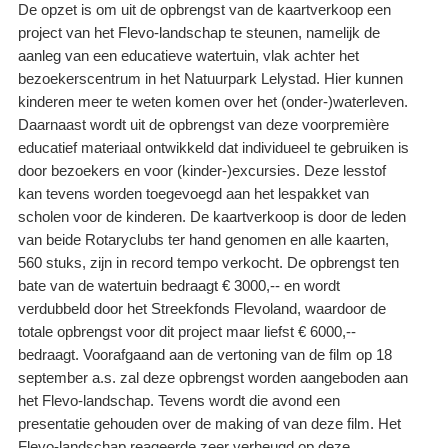
De opzet is om uit de opbrengst van de kaartverkoop een
project van het Flevo-landschap te steunen, namelijk de
aanleg van een educatieve watertuin, vlak achter het
bezoekerscentrum in het Natuurpark Lelystad. Hier kunnen
kinderen meer te weten komen over het (onder-)waterleven.
Daarnaast wordt uit de opbrengst van deze voorpremière
educatief materiaal ontwikkeld dat individueel te gebruiken is
door bezoekers en voor (kinder-)excursies. Deze lesstof
kan tevens worden toegevoegd aan het lespakket van
scholen voor de kinderen. De kaartverkoop is door de leden
van beide Rotaryclubs ter hand genomen en alle kaarten,
560 stuks, zijn in record tempo verkocht. De opbrengst ten
bate van de watertuin bedraagt € 3000,-- en wordt
verdubbeld door het Streekfonds Flevoland, waardoor de
totale opbrengst voor dit project maar liefst € 6000,--
bedraagt. Voorafgaand aan de vertoning van de film op 18
september a.s. zal deze opbrengst worden aangeboden aan
het Flevo-landschap. Tevens wordt die avond een
presentatie gehouden over de making of van deze film. Het
Flevo-landschap reageerde zeer verheugd op deze