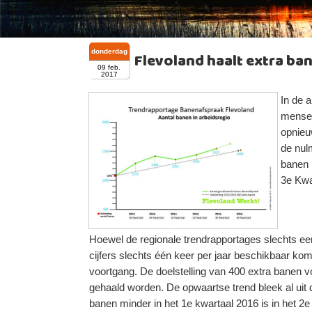
donderdag
Flevoland haalt extra ban
09 feb.
2017
In de a
mensen
opnieu
de nulm
banen 
3e Kwa
Hoewel de regionale trendrapportages slechts e
cijfers slechts één keer per jaar beschikbaar k
voortgang. De doelstelling van 400 extra banen vo
gehaald worden. De opwaartse trend bleek al uit 
banen minder in het 1e kwartaal 2016 is in het 2