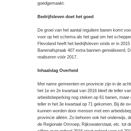
goedgemaakt.
Bedrijfsleven doet het goed
De groei van het aantal reguliere banen komt voora
voor op het schema als het gaat om het scheppe
Flevoland heeft het bedrijfsleven sinds er in 201
Banenafspraak 407 extra bannen gerealiseerd. Da
realiseren vóór 2017.
Inhaalslag Overheid
Met name gemeenten en provincie zijn in de achte
het 1e en 2e kwartaal van 2016 bleef de teller v
arbeidsbeperking nog steken op 61 banen, maar do
teller in het 3e kwartaal op 71 gekomen. Bij de o
kunnen worden door mensen met een arbeidsbepe
provincie alléén. Zo behoren ook het onderwijs, d
de Regionale Omroep, Rijkswaterstaat, etc. tot 
cijfers over geheel 2016 staat geland voor juli 201