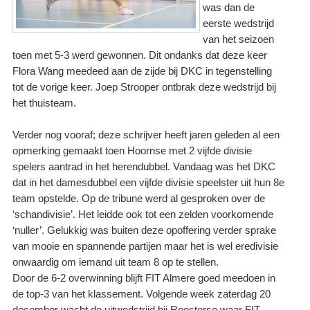
was dan de
eerste wedstrijd
van het seizoen
toen met 5-3 werd gewonnen. Dit ondanks dat deze keer
Flora Wang meedeed aan de zijde bij DKC in tegenstelling
tot de vorige keer. Joep Strooper ontbrak deze wedstrijd bij
het thuisteam.
Verder nog vooraf; deze schrijver heeft jaren geleden al een
opmerking gemaakt toen Hoornse met 2 vijfde divisie
spelers aantrad in het herendubbel. Vandaag was het DKC
dat in het damesdubbel een vijfde divisie speelster uit hun 8e
team opstelde. Op de tribune werd al gesproken over de
‘schandivisie’. Het leidde ook tot een zelden voorkomende
‘nuller’. Gelukkig was buiten deze opoffering verder sprake
van mooie en spannende partijen maar het is wel eredivisie
onwaardig om iemand uit team 8 op te stellen.
Door de 6-2 overwinning blijft FIT Almere goed meedoen in
de top-3 van het klassement. Volgende week zaterdag 20