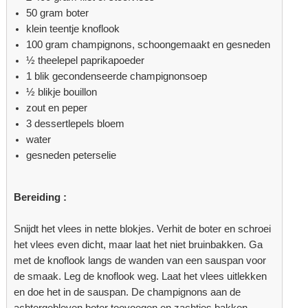
50 gram boter
klein teentje knoflook
100 gram champignons, schoongemaakt en gesneden
½ theelepel paprikapoeder
1 blik gecondenseerde champignonsoep
½ blikje bouillon
zout en peper
3 dessertlepels bloem
water
gesneden peterselie
Bereiding :
Snijdt het vlees in nette blokjes. Verhit de boter en schroei
het vlees even dicht, maar laat het niet bruinbakken. Ga
met de knoflook langs de wanden van een sauspan voor
de smaak. Leg de knoflook weg. Laat het vlees uitlekken
en doe het in de sauspan. De champignons aan de
achtergebleven boter toevoegen en zachtjes bakken.