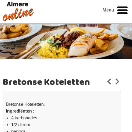
Menu
Bretonse Koteletten
Bretonse Koteletten.
Ingrediënten :
4 karbonades
1/2 dl rum
paprika