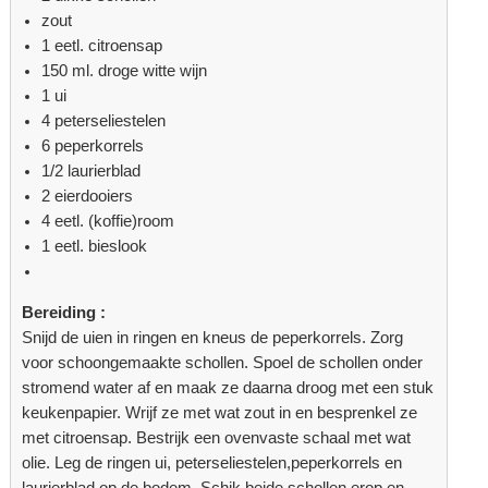
zout
1 eetl. citroensap
150 ml. droge witte wijn
1 ui
4 peterseliestelen
6 peperkorrels
1/2 laurierblad
2 eierdooiers
4 eetl. (koffie)room
1 eetl. bieslook
Bereiding :
Snijd de uien in ringen en kneus de peperkorrels. Zorg
voor schoongemaakte schollen. Spoel de schollen onder
stromend water af en maak ze daarna droog met een stuk
keukenpapier. Wrijf ze met wat zout in en besprenkel ze
met citroensap. Bestrijk een ovenvaste schaal met wat
olie. Leg de ringen ui, peterseliestelen,peperkorrels en
laurierblad op de bodem. Schik beide schollen erop en