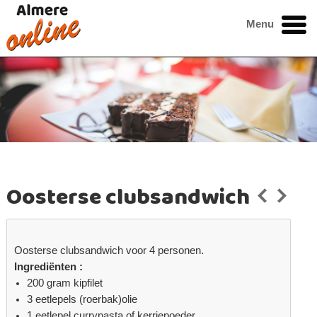
Menu
Oosterse clubsandwich
Oosterse clubsandwich voor 4 personen.
Ingrediënten :
200 gram kipfilet
3 eetlepels (roerbak)olie
1 eetlepel currypasta of kerriepoeder