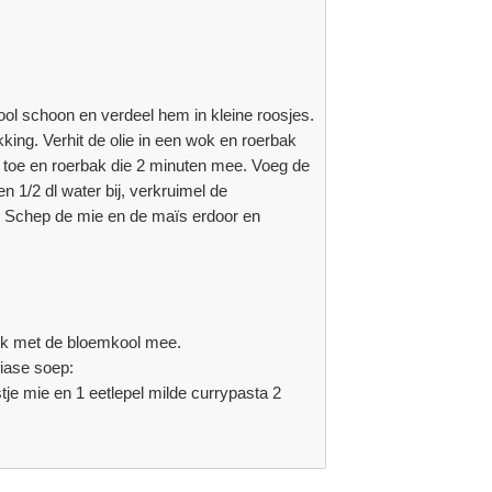
ool schoon en verdeel hem in kleine roosjes.
ing. Verhit de olie in een wok en roerbak
t toe en roerbak die 2 minuten mee. Voeg de
1/2 dl water bij, verkruimel de
en. Schep de mie en de maïs erdoor en
ijk met de bloemkool mee.
diase soep:
je mie en 1 eetlepel milde currypasta 2