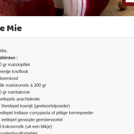
e Mie
Mie.
diënten :
 gr maïskipfilet
teentje knoflook
bloemkool
blik maïskorrels á 300 gr
0 gr roerbakmie
eetlepels arachideolie
2 theelepel koenjit (geelwortelpoeder)
etlepel Indiase currypasta of pittige kerriepoeder
2 eetlepel geraspte gemberwortel
l kokosmelk (uit een blikje)
ruidenbouillontablet