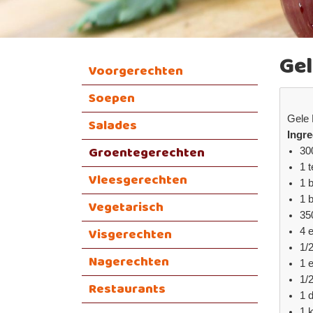
Gel
Voorgerechten
Soepen
Gele 
Salades
Ingre
Groentegerechten
300
1 
Vleesgerechten
1 
1 
Vegetarisch
35
Visgerechten
4 
1/
Nagerechten
1 e
1/
Restaurants
1 d
1 k