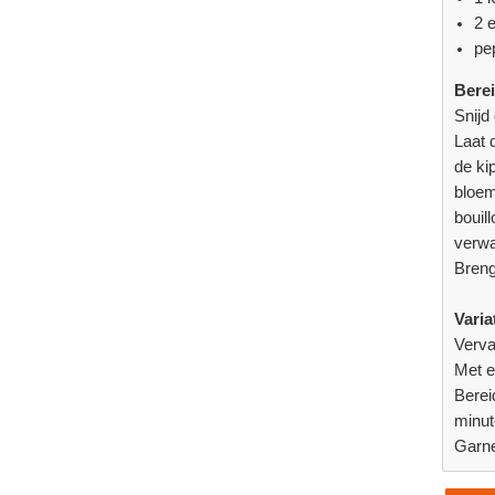
2 
pe
Berei
Snijd
Laat 
de ki
bloem
bouil
verwa
Breng
Variat
Verva
Met e
Berei
minut
Garne