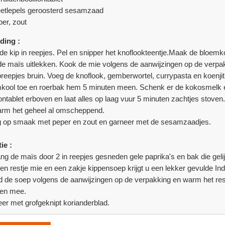
eetlepels geroosterd sesamzaad
per, zout
ding :
 de kip in reepjes. Pel en snipper het knoflookteentje.Maak de bloemk
de maïs uitlekken. Kook de mie volgens de aanwijzingen op de verpakk
preepjes bruin. Voeg de knoflook, gemberwortel, currypasta en koenji
kool toe en roerbak hem 5 minuten meen. Schenk er de kokosmelk en 
lontablet erboven en laat alles op laag vuur 5 minuten zachtjes stov
rm het geheel al omscheppend.
 op smaak met peper en zout en garneer met de sesamzaadjes.
ie :
ng de maïs door 2 in reepjes gesneden gele paprika's en bak die gel
en restje mie en een zakje kippensoep krijgt u een lekker gevulde In
d de soep volgens de aanwijzingen op de verpakking en warm het rest
en mee.
er met grofgeknipt korianderblad.