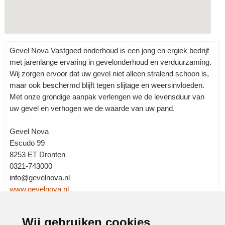
Gevel Nova Vastgoed onderhoud is een jong en ergiek bedrijf
met jarenlange ervaring in gevelonderhoud en verduurzaming.
Wij zorgen ervoor dat uw gevel niet alleen stralend schoon is,
maar ook beschermd blijft tegen slijtage en weersinvloeden.
Met onze grondige aanpak verlengen we de levensduur van
uw gevel en verhogen we de waarde van uw pand.
Gevel Nova
Escudo 99
8253 ET Dronten
0321-743000
info@gevelnova.nl
www.gevelnova.nl
Wij gebruiken cookies
Rubrieken:
Aannemers
|
Bouw en wonen
|
Bouwen
|