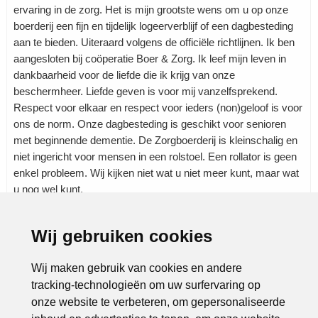
ervaring in de zorg. Het is mijn grootste wens om u op onze
boerderij een fijn en tijdelijk logeerverblijf of een dagbesteding
aan te bieden. Uiteraard volgens de officiële richtlijnen. Ik ben
aangesloten bij coöperatie Boer & Zorg. Ik leef mijn leven in
dankbaarheid voor de liefde die ik krijg van onze
beschermheer. Liefde geven is voor mij vanzelfsprekend.
Respect voor elkaar en respect voor ieders (non)geloof is voor
ons de norm. Onze dagbesteding is geschikt voor senioren
met beginnende dementie. De Zorgboerderij is kleinschalig en
niet ingericht voor mensen in een rolstoel. Een rollator is geen
enkel probleem. Wij kijken niet wat u niet meer kunt, maar wat
u nog wel kunt.
Wij gebruiken cookies
Rubrieken:
Dienstverlening
|
Gezondheid
|
Ouderen
|
Zorgverlening
|
Wij maken gebruik van cookies en andere
tracking-technologieën om uw surfervaring op
onze website te verbeteren, om gepersonaliseerde