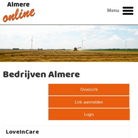
Menu
Bedrijven Almere
Overzicht
Link aanmelden
Login
LoveInCare