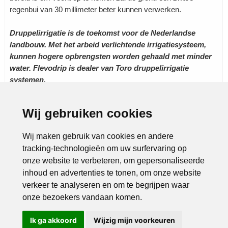
regenbui van 30 millimeter beter kunnen verwerken.
Druppelirrigatie is de toekomst voor de Nederlandse
landbouw. Met het arbeid verlichtende irrigatiesysteem,
kunnen hogere opbrengsten worden gehaald met minder
water. Flevodrip is dealer van Toro druppelirrigatie
systemen.
Wij gebruiken cookies
Rubrieken:
Agrarisch
|
Dienstverlening
|
Landbouw
|
Loonwerk
|
Natuur en milieu
|
Wij maken gebruik van cookies en andere
tracking-technologieën om uw surfervaring op
onze website te verbeteren, om gepersonaliseerde
inhoud en advertenties te tonen, om onze website
verkeer te analyseren en om te begrijpen waar
onze bezoekers vandaan komen.
Ik ga akkoord
Wijzig mijn voorkeuren