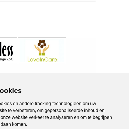
cookies
ookies en andere tracking-technologieën om uw
site te verbeteren, om gepersonaliseerde inhoud en
m onze website verkeer te analyseren en om te begrijpen
Almere Online
Lelystad Online
ndaan komen.
Drieslag 30
Harderwijk Online