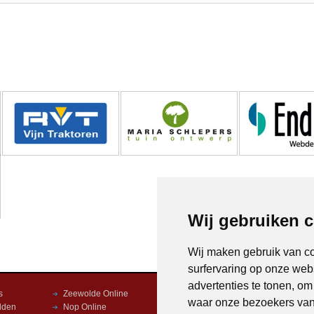
Wij gebruiken 
Wij maken gebruik van c
surfervaring op onze web
advertenties te tonen, o
s
Zeewolde Online
Kampen Online
waar onze bezoekers va
lden
Nop Online
Dronten Online