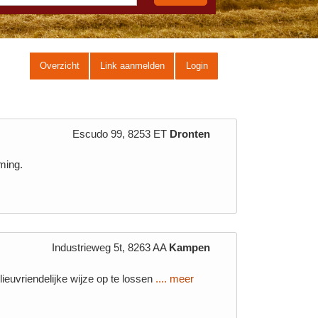
Overzicht
Link aanmelden
Login
Escudo 99, 8253 ET
Dronten
ming.
Industrieweg 5t, 8263 AA
Kampen
lieuvriendelijke wijze op te lossen
.... meer